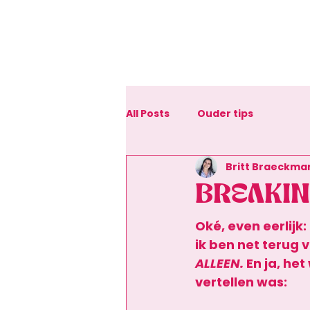
All Posts
Ouder tips
Britt Braeckma
BREAKING
Oké, even eerlijk: 
ik ben net terug v
ALLEEN.
 En ja, he
vertellen was: 