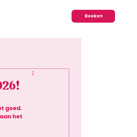
Boeken
026!
et goed. 
 aan het 