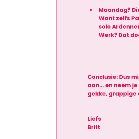
Maandag? Die
Want zelfs P
solo Ardennen-
Werk? Dat doe
Conclusie: 
Dus mi
aan… en neem je 
gekke, grappige 
Liefs
Britt