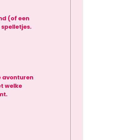
d (of een 
spelletjes. 
e avonturen 
t welke 
mt.