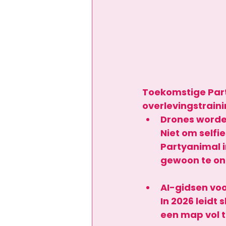
Toekomstige Part
overlevingstraini
Drones worde
Niet om selfi
Partyanimal i
gewoon te o
AI-gidsen voo
I
n 2026 leidt 
een map vol ti