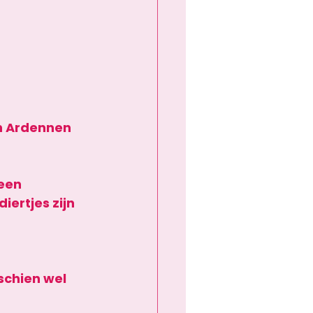
n Ardennen 
een 
ertjes zijn 
schien wel 