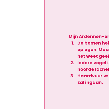
Mijn Ardennen-er
De bomen he
op ogen. Maar
het weet geeft
Iedere vogel 
hoorde lachen
Haardvuur vs
zal ingaan.