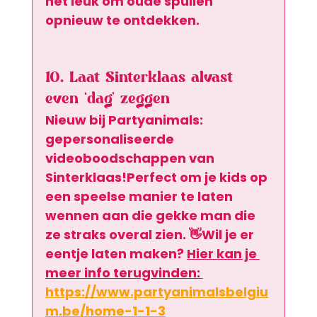
net leuk om oude spullen 
opnieuw te ontdekken.
10. Laat Sinterklaas alvast 
even ‘dag’ zeggen
Nieuw bij Partyanimals: 
gepersonaliseerde 
videoboodschappen van 
Sinterklaas
!Perfect om je kids op 
een speelse manier te laten 
wennen aan die gekke man die 
ze straks overal zien. 👋Wil je er 
eentje laten maken? 
Hier kan je 
meer info terugvinden: 
https://www.partyanimalsbelgiu
m.be/home-1-1-3