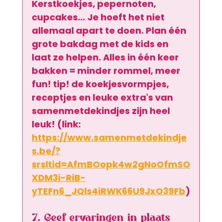
Kerstkoekjes, pepernoten, 
cupcakes… Je hoeft het niet 
allemaal apart te doen. Plan één 
grote bakdag met de kids en 
laat ze helpen. Alles in één keer 
bakken = minder rommel, meer 
fun! tip! de koekjesvormpjes, 
receptjes en leuke extra's van 
samenmetdekindjes zijn heel 
leuk! (link: 
https://www.samenmetdekindje
s.be/?
srsltid=AfmBOopk4w2gNoOfmSO
XDM3i-RiB-
yTEFn6_JQls4iRWK66U9JxO39Fb
)
7. Geef ervaringen in plaats 