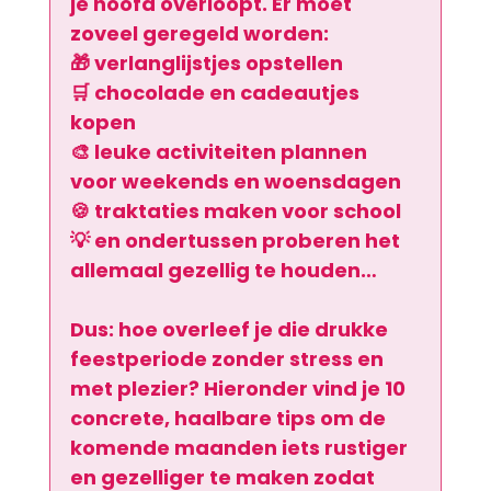
je hoofd overloopt. Er moet 
zoveel geregeld worden:
🎁 verlanglijstjes opstellen
🛒 chocolade en cadeautjes 
kopen
🎨 leuke activiteiten plannen 
voor weekends en woensdagen
🍪 traktaties maken voor school
💡 en ondertussen proberen het 
allemaal gezellig te houden…
Dus: hoe overleef je die drukke 
feestperiode zonder stress en 
met plezier? Hieronder vind je 
10 
concrete, haalbare tips
 om de 
komende maanden iets rustiger 
en gezelliger te maken zodat 